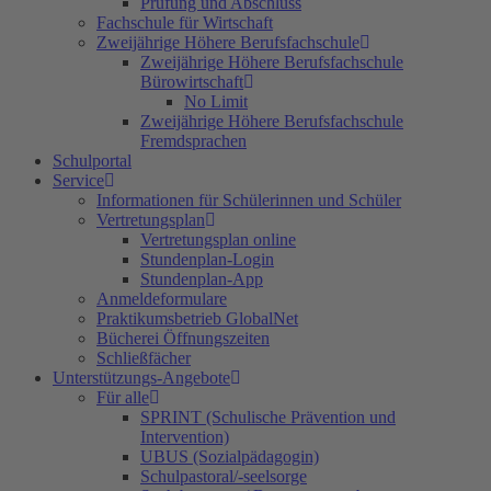
Prüfung und Abschluss
Fachschule für Wirtschaft
Zweijährige Höhere Berufsfachschule
Zweijährige Höhere Berufsfachschule
Bürowirtschaft
No Limit
Zweijährige Höhere Berufsfachschule
Fremdsprachen
Schulportal
Service
Informationen für Schülerinnen und Schüler
Vertretungsplan
Vertretungsplan online
Stundenplan-Login
Stundenplan-App
Anmeldeformulare
Praktikumsbetrieb GlobalNet
Bücherei Öffnungszeiten
Schließfächer
Unterstützungs-Angebote
Für alle
SPRINT (Schulische Prävention und
Intervention)
UBUS (Sozialpädagogin)
Schulpastoral/-seelsorge