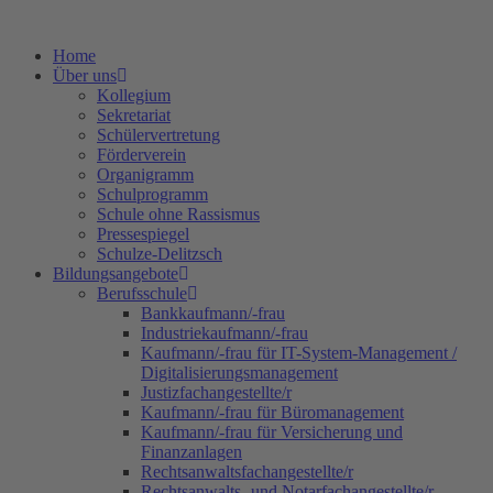
Zum
Inhalt
Home
springen
Über uns
Kollegium
Sekretariat
Schülervertretung
Förderverein
Organigramm
Schulprogramm
Schule ohne Rassismus
Pressespiegel
Schulze-Delitzsch
Bildungsangebote
Berufsschule
Bankkaufmann/-frau
Industriekaufmann/-frau
Kaufmann/-frau für IT-System-Management /
Digitalisierungsmanagement
Justizfachangestellte/r
Kaufmann/-frau für Büromanagement
Kaufmann/-frau für Versicherung und
Finanzanlagen
Rechtsanwaltsfachangestellte/r
Rechtsanwalts- und Notarfachangestellte/r