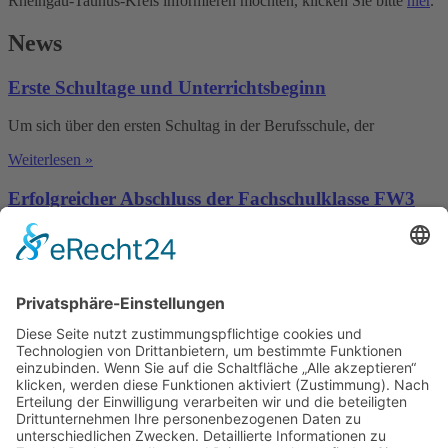
Rheingau-Taunus-Kreis informieren möchten, klicken Sie bitte
hier
.
News
Erste Schultage und Unterrichtsbeginn
Um sich über den ersten Schultag in der Berufsschule, der
Weiterlesen »
Erfolgreicher Abschluss der Fachschulklasse FW3
Sechs intensive Semester liegen hinter den Studierenden der
Fachschulklasse FW3.
Weiterlesen »
Kontakt
Schulze-Delitzsch-Schule, Welfenstr. 13, 65189 Wiesbaden
Telefon: 0611 31-5157
schulze-delitzsch-schule@wiesbaden.de
Schulze-Delitzsch-Schule, Welfenstr. 13, 65189 Wiesbaden