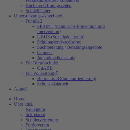
Praktikumsbetrieb GlobalNet
Bücherei Öffnungszeiten
Schließfächer
Unterstützungs-Angebote
Für alle
SPRINT (Schulische Prävention und
Intervention)
UBUS (Sozialpädagogin)
Schulpastoral/-seelsorge
Suchtberatung / Beratungsangebote
Connect
Jugendmedienschutz
Für Berufsschule
QuABB
Für Vollzeit SuS
Berufs- und Studienorientierung
Schulsozialarbeit
Aktuell
Home
Über uns
Kollegium
Sekretariat
Schülervertretung
Förderverein