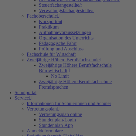
Steuerfachangestellte/r
Verwaltungsfachangestellte/r
Fachoberschule
Kurzportrait
Praktikum
Aufnahmevoraussetzungen
Organisation des Unterrichts
Pädagogische Fahrt
Prüfung und Abschluss
Fachschule für Wirtschaft
Zweijährige Höhere Berufsfachschule
Zweijährige Höhere Berufsfachschule
Bürowirtschaft
No Limit
Zweijährige Höhere Berufsfachschule
Fremdsprachen
Schulportal
Service
Informationen für Schülerinnen und Schüler
Vertretungsplan
Vertretungsplan online
Stundenplan-Login
Stundenplan-App
Anmeldeformulare