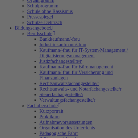
Organigramm
Schulprogramm
Schule ohne Rassismus
Pressespiegel
Schulze-Delitzsch
Bildungsangebote
Berufsschule
Bankkaufmann/-frau
Industriekaufmann/-frau
Kaufmann/-frau für IT-System-Management /
Digitalisierungsmanagement
Justizfachangestellte/r
Kaufmann/-frau für Büromanagement
Kaufmann/-frau für Versicherung und
Finanzanlagen
Rechtsanwaltsfachangestellte/r
Rechtsanwalts- und Notarfachangestellte/r
Steuerfachangestellte/r
Verwaltungsfachangestellte/r
Fachoberschule
Kurzportrait
Praktikum
Aufnahmevoraussetzungen
Organisation des Unterrichts
Pädagogische Fahrt