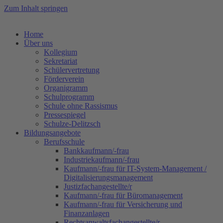
Zum Inhalt springen
Home
Über uns
Kollegium
Sekretariat
Schülervertretung
Förderverein
Organigramm
Schulprogramm
Schule ohne Rassismus
Pressespiegel
Schulze-Delitzsch
Bildungsangebote
Berufsschule
Bankkaufmann/-frau
Industriekaufmann/-frau
Kaufmann/-frau für IT-System-Management /
Digitalisierungsmanagement
Justizfachangestellte/r
Kaufmann/-frau für Büromanagement
Kaufmann/-frau für Versicherung und
Finanzanlagen
Rechtsanwaltsfachangestellte/r