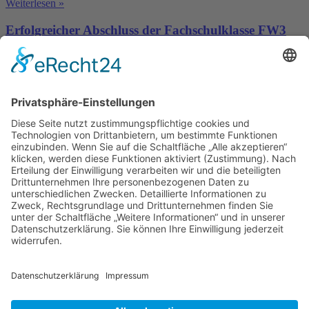
Weiterlesen »
Erfolgreicher Abschluss der Fachschulklasse FW3
Sechs intensive Semester liegen hinter den Studierenden der
Fachschulklasse FW3.
Weiterlesen »
Kontakt
Schulze-Delitzsch-Schule, Welfenstr. 13, 65189 Wiesbaden
Telefon: 0611 31-5157
schulze-delitzsch-schule@wiesbaden.de
Schulze-Delitzsch-Schule, Welfenstr. 13, 65189 Wiesbaden
Telefon: 0611 315157
schulze-delitzsch-schule@wiesbaden.de
Newsletter