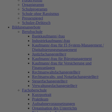
Förderverein
Organigramm
Schulprogramm
Schule ohne Rassismus
Pressespiegel
Schulze-Delitzsch
Bildungsangebote
Berufsschule
Bankkaufmann/-frau
Industriekaufmann/-frau
Kaufmann/-frau für IT-System-Management /
Digitalisierungsmanagement
Justizfachangestellte/r
Kaufmann/-frau für Büromanagement
Kaufmann/-frau für Versicherung und
Finanzanlagen
Rechtsanwaltsfachangestellte/r
Rechtsanwalts- und Notarfachangestellte/r
Steuerfachangestellte/r
Verwaltungsfachangestellte/r
Fachoberschule
Kurzportrait
Praktikum
Aufnahmevoraussetzungen
Organisation des Unterrichts