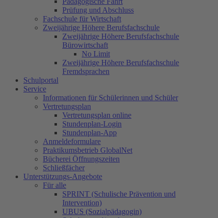
Pädagogische Fahrt
Prüfung und Abschluss
Fachschule für Wirtschaft
Zweijährige Höhere Berufsfachschule
Zweijährige Höhere Berufsfachschule
Bürowirtschaft
No Limit
Zweijährige Höhere Berufsfachschule
Fremdsprachen
Schulportal
Service
Informationen für Schülerinnen und Schüler
Vertretungsplan
Vertretungsplan online
Stundenplan-Login
Stundenplan-App
Anmeldeformulare
Praktikumsbetrieb GlobalNet
Bücherei Öffnungszeiten
Schließfächer
Unterstützungs-Angebote
Für alle
SPRINT (Schulische Prävention und
Intervention)
UBUS (Sozialpädagogin)