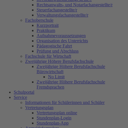
Rechtsanwalts- und Notarfachangestellte/r
Steuerfachangestellte/r
Verwaltungsfachangestellte/r
Fachoberschule
Kurzportrait
Praktikum
Aufnahmevoraussetzungen
Organisation des Unterrichts
Pädagogische Fahrt
Prüfung und Abschluss
Fachschule für Wirtschaft
Zweijährige Höhere Berufsfachschule
Zweijährige Höhere Berufsfachschule
Bürowirtschaft
No Limit
Zweijährige Höhere Berufsfachschule
Fremdsprachen
Schulportal
Service
Informationen für Schülerinnen und Schüler
Vertretungsplan
Vertretungsplan online
Stundenplan-Login
Stundenplan-App