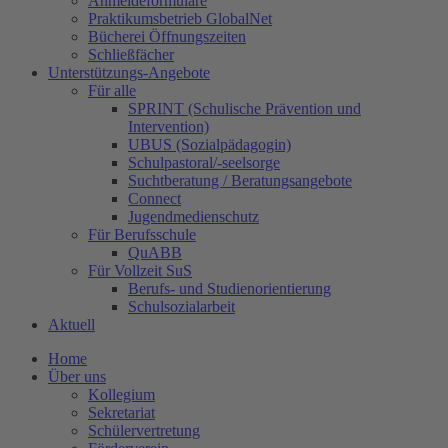
Anmeldeformulare
Praktikumsbetrieb GlobalNet
Bücherei Öffnungszeiten
Schließfächer
Unterstützungs-Angebote
Für alle
SPRINT (Schulische Prävention und
Intervention)
UBUS (Sozialpädagogin)
Schulpastoral/-seelsorge
Suchtberatung / Beratungsangebote
Connect
Jugendmedienschutz
Für Berufsschule
QuABB
Für Vollzeit SuS
Berufs- und Studienorientierung
Schulsozialarbeit
Aktuell
Home
Über uns
Kollegium
Sekretariat
Schülervertretung